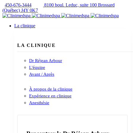
450-676-3444
8100 boul. Leduc, suite 100 Brossard
(Québec) J4Y 0K7
La clinique
LA CLINIQUE
Dr Réjean Arbour
L'équipe
Avant / Après
À propos de la clinique
Expérience en clinique
Anesthésie